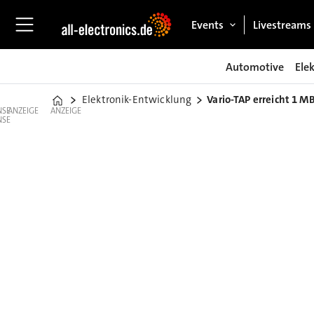
Events
Livestreams
Automotive
Ele
Elektronik-Entwicklung
Vario-TAP erreicht 1 M
Home
ANZEIGE
ANZEIGE