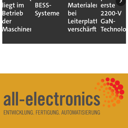
liegt im
BESS-
Materialengpass
erste
Betrieb
Systeme
bei
2200-V
der
Leiterplatten
GaN-
Maschinen
verschärft
Technolo