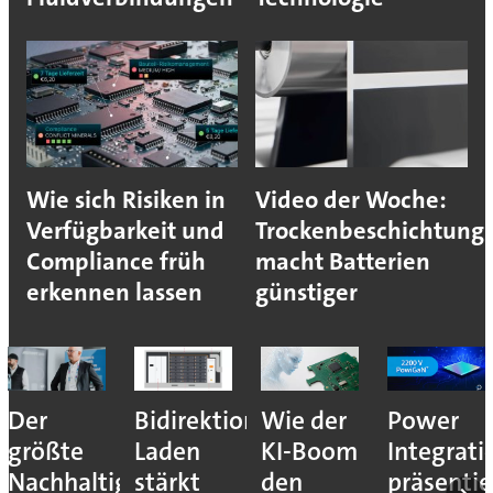
Wie sich Risiken in
Video der Woche:
Verfügbarkeit und
Trockenbeschichtung
Compliance früh
macht Batterien
erkennen lassen
günstiger
Der
Bidirektionales
Wie der
Power
größte
Laden
KI-Boom
Integrati
Nachhaltigkeitshebel
stärkt
den
präsentie