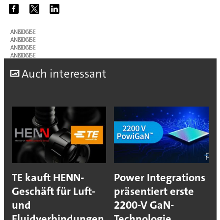
ANZEIGE
ANZEIGE
ANZEIGE
ANZEIGE
A
uch interessant
TE kauft HENN-
Power Integrations
Geschäft für Luft-
präsentiert erste
und
2200-V GaN-
Fluidverbindungen
Technologie