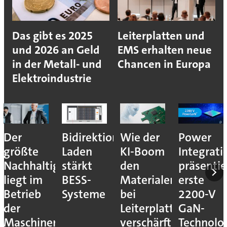
Das gibt es 2025
Leiterplatten und
und 2026 an Geld
EMS erhalten neue
in der Metall- und
Chancen in Europa
Elektroindustrie
nales
Wie der
Power
Neue
Multi-
KI-Boom
Integrations
Verteidigungsmesse
Funktion
den
präsentiert
in
Frequenz
Materialengpass
erste
Hannover
für
bei
2200-V
kleine
Leiterplatten
GaN-
Stückzah
verschärft
Technologie