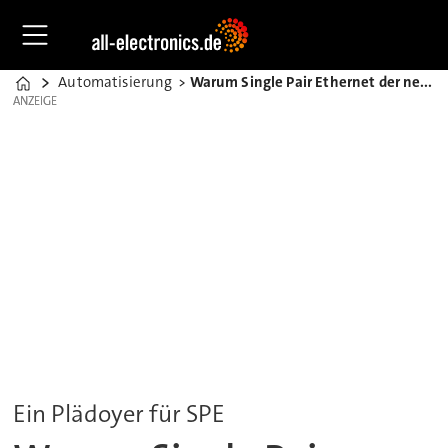
Automatisierung
Warum Single Pair Ethernet der neue, bessere Feldbus ist
Home
ANZEIGE
ANZEIGE
Ein Plädoyer für SPE