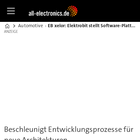
Automotive
EB xelor: Elektrobit stellt Software-Plattform für E/E-Fahrzeugarchitekturen vor
Home
ANZEIGE
ANZEIGE
Beschleunigt Entwicklungsprozesse für
neue Architekturen