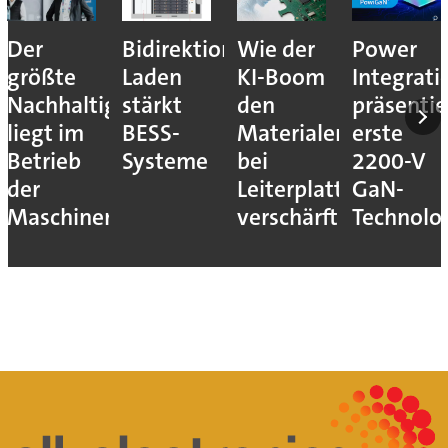
Der
Bidirektionales
Wie der
Power
größte
Laden
KI-Boom
Integrati
Nachhaltigkeitshebel
stärkt
den
präsentie
liegt im
BESS-
Materialengpass
erste
Betrieb
Systeme
bei
2200-V
der
Leiterplatten
GaN-
Maschinen
verschärft
Technolo