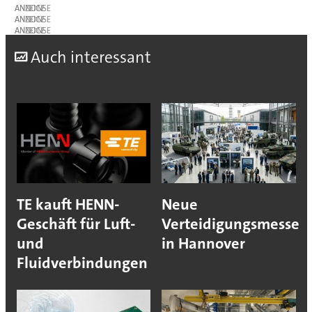
ANZEIGE
ANZEIGE
ANZEIGE
A
uch interessant
TE kauft HENN-
Neue
Geschäft für Luft-
Verteidigungsmesse
und
in Hannover
Fluidverbindungen