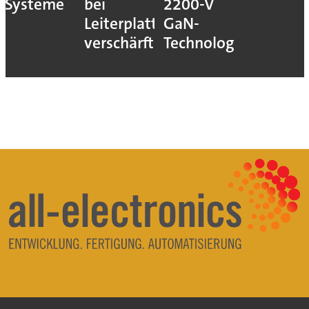
Systeme
bei
2200-V
Leiterplatten
GaN-
verschärft
Technologie