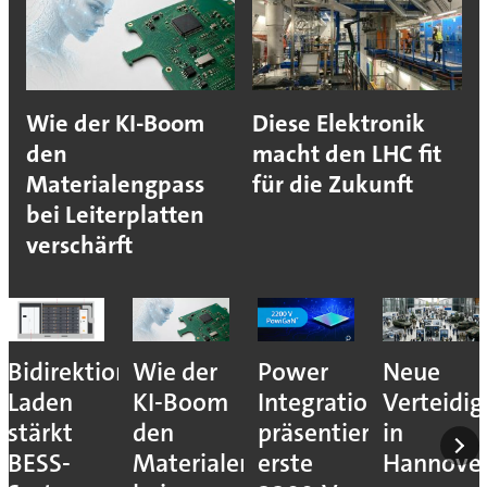
Wie der KI-Boom
Diese Elektronik
den
macht den LHC fit
Materialengpass
für die Zukunft
bei Leiterplatten
verschärft
Bidirektionales
Wie der
Power
Neue
Laden
KI-Boom
Integrations
Verteidi
stärkt
den
präsentiert
in
BESS-
Materialengpass
erste
Hannove