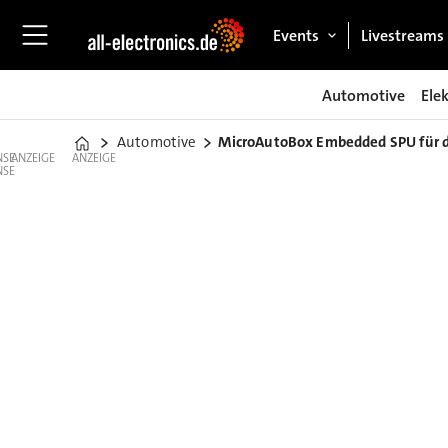
Events
Livestreams
Automotive
Ele
Automotive
MicroAutoBox Embedded SPU für da
Home
ANZEIGE
ANZEIGE