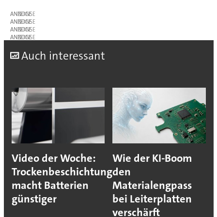
ANZEIGE
ANZEIGE
ANZEIGE
ANZEIGE
A
uch interessant
Video der Woche:
Wie der KI-Boom
Trockenbeschichtung
den
macht Batterien
Materialengpass
günstiger
bei Leiterplatten
verschärft