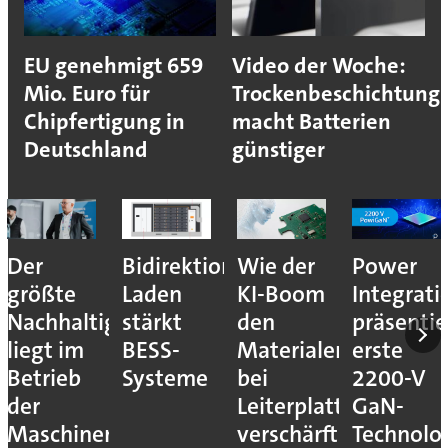
EU genehmigt 659
Video der Woche:
Mio. Euro für
Trockenbeschichtung
Chipfertigung in
macht Batterien
Deutschland
günstiger
Der
Bidirektionales
Wie der
Power
größte
Laden
KI-Boom
Integrati
Nachhaltigkeitshebel
stärkt
den
präsentie
liegt im
BESS-
Materialengpass
erste
Betrieb
Systeme
bei
2200-V
der
Leiterplatten
GaN-
Maschinen
verschärft
Technolo