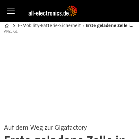
E-Mobility-Batterie-Sicherheit
Erste geladene Zelle in der FFB PreFab gefertigt
Home
ANZEIGE
ANZEIGE
Auf dem Weg zur Gigafactory