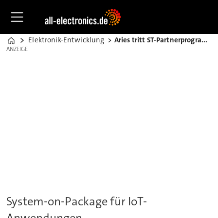
Elektronik-Entwicklung
Aries tritt ST-Partnerprogramm bei
Home
ANZEIGE
ANZEIGE
System-on-Package für IoT-
Anwendungen