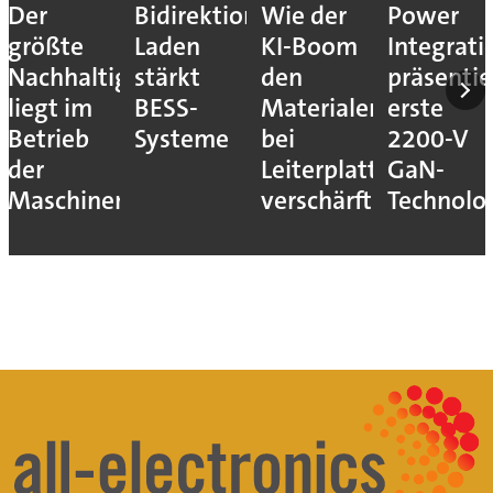
Der
Bidirektionales
Wie der
Power
größte
Laden
KI-Boom
Integrati
Nachhaltigkeitshebel
stärkt
den
präsentie
liegt im
BESS-
Materialengpass
erste
Betrieb
Systeme
bei
2200-V
der
Leiterplatten
GaN-
Maschinen
verschärft
Technolo