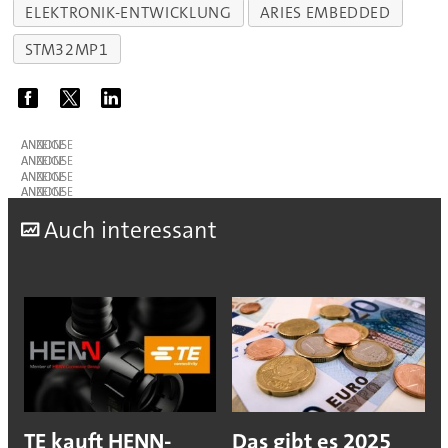
ELEKTRONIK-ENTWICKLUNG
ARIES EMBEDDED
STM32MP1
ANZEIGE
ANZEIGE
ANZEIGE
ANZEIGE
A
uch interessant
TE kauft HENN-
Das gibt es 2025