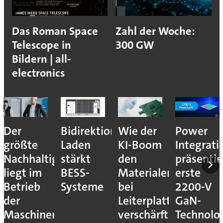
Das Roman Space
Zahl der Woche:
Telescope in
300 GW
Bildern | all-
electronics
Der
Bidirektionales
Wie der
Power
größte
Laden
KI-Boom
Integrati
Nachhaltigkeitshebel
stärkt
den
präsentie
liegt im
BESS-
Materialengpass
erste
Betrieb
Systeme
bei
2200-V
der
Leiterplatten
GaN-
Maschinen
verschärft
Technolo