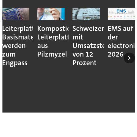
Leiterplatten-
Kompostierbare
Schweizer
EMS auf
Basismaterialien
Leiterplatten
mit
der
werden
aus
Umsatzsteigerung
electroni
zum
Pilzmyzel
von 12
2026
Engpass
Prozent