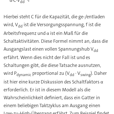
α·C·V
·f
dd
Hierbei steht C für die Kapazität, die ge-/entladen
wird, V
ist die Versorgungsspannung, f ist die
dd
Arbeitsfrequenz und α ist ein Maß für die
Schaltaktivitäten. Diese Formel nimmt an, dass die
Ausgangslast einen vollen Spannungshub V
dd
erfährt. Wenn dies nicht der Fall ist und es
Schaltungen gibt, die diese Tatsache ausnutzen,
wird P
proportional zu (V
· V
). Daher
dynamic
dd
swing
ist hier eine kurze Diskussion des Schaltfaktors α
erforderlich. Er ist in diesem Modell als die
Wahrscheinlichkeit definiert, dass ein Gatter in
einem beliebigen Taktzyklus am Ausgang einen
Low-zu-High-Übergang erfährt. Zum Beispiel findet