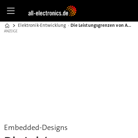
Elektronik-Entwicklung
Die Leistungsgrenzen von ARM Cortex-M-Prozessoren erweitern
Home
ANZEIGE
ANZEIGE
Embedded-Designs