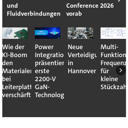
und
Conference 2026
Fluidverbindungen
vorab
Wie der
Power
Neue
Multi-
KI-Boom
Integrations
Verteidigungsmesse
Funktion
den
präsentiert
in
Frequenz
Materialengpass
erste
Hannover
für
bei
2200-V
kleine
Leiterplatten
GaN-
Stückzah
verschärft
Technologie