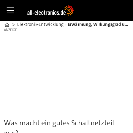
Elektronik-Entwicklung
Erwärmung, Wirkungsgrad und Kondensator – Faktoren für das richtige Netzteil
Home
ANZEIGE
ANZEIGE
Was macht ein gutes Schaltnetzteil
aus?