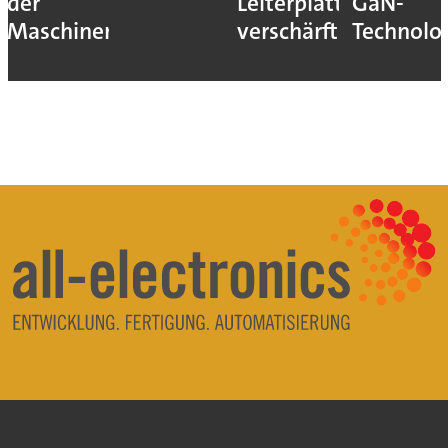
der
Leiterplatten
GaN-
Maschinen
verschärft
Technolo