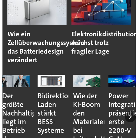
Wie ein
Elektronikdistribution
Zellüberwachungssystem
wächst trotz
das Batteriedesign
fragiler Lage
verändert
Der
Bidirektionales
Wie der
Power
größte
Laden
KI-Boom
Integrati
Nachhaltigkeitshebel
stärkt
den
präsentie
liegt im
BESS-
Materialengpass
erste
Betrieb
Systeme
bei
2200-V