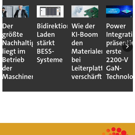
Der
Bidirektionales
Wie der
Power
größte
Laden
KI-Boom
Integrati
Nachhaltigkeitshebel
stärkt
den
präsentie
liegt im
BESS-
Materialengpass
erste
Betrieb
Systeme
bei
2200-V
der
Leiterplatten
GaN-
Maschinen
verschärft
Technolo