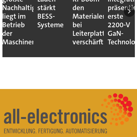
Nachhaltigkeitshebel
stärkt
den
präsentie
liegt im
BESS-
Materialengpass
erste
Betrieb
Systeme
bei
2200-V
der
Leiterplatten
GaN-
Maschinen
verschärft
Technolo