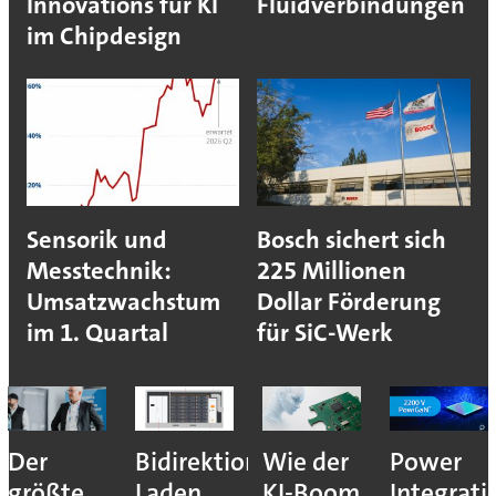
Innovations für KI
Fluidverbindungen
im Chipdesign
Sensorik und
Bosch sichert sich
Messtechnik:
225 Millionen
Umsatzwachstum
Dollar Förderung
im 1. Quartal
für SiC-Werk
Der
Bidirektionales
Wie der
Power
größte
Laden
KI-Boom
Integrati