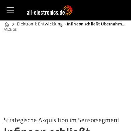
Elektronik-Entwicklung
Infineon schließt Übernahme des Sensorportfolios von ams Osram ab
Home
ANZEIGE
ANZEIGE
Strategische Akquisition im Sensorsegment