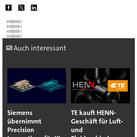
ANZEIGE
ANZEIGE
ANZEIGE
ANZEIGE
A
uch interessant
Siemens
TE kauft HENN-
übernimmt
Geschäft für Luft-
Precision
und