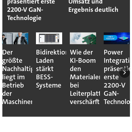
präsentiert erste
Umsatz und
2200-V GaN-
Ergebnis deutlich
Technologie
Der
Bidirektionales
Wie der
Power
größte
Laden
KI-Boom
Integrati
Nachhaltigkeitshebel
stärkt
den
präsentie
liegt im
BESS-
Materialengpass
erste
Betrieb
Systeme
bei
2200-V
der
Leiterplatten
GaN-
Maschinen
verschärft
Technolo