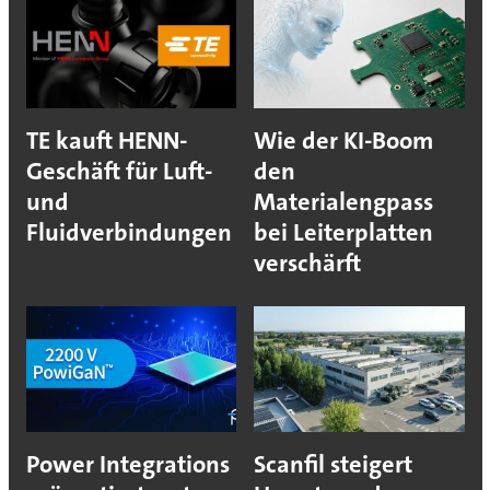
TE kauft HENN-
Wie der KI-Boom
Geschäft für Luft-
den
und
Materialengpass
Fluidverbindungen
bei Leiterplatten
verschärft
Power Integrations
Scanfil steigert