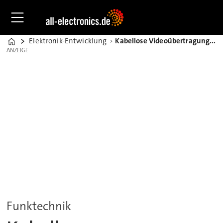
Elektronik-Entwicklung
Kabellose Videoübertragung in Operationssälen
Home
ANZEIGE
ANZEIGE
Funktechnik