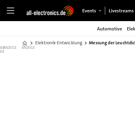
Events
Livestreams
Automotive
Ele
Elektronik-Entwicklung
Messung der Leuchtdi
Home
ANZEIGE
ANZEIGE