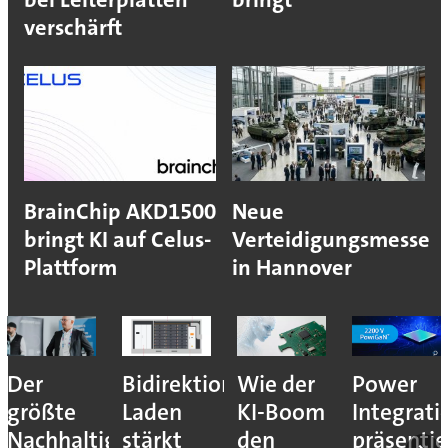
verschärft
BrainChip AKD1500
Neue
bringt KI auf Celus-
Verteidigungsmesse
Plattform
in Hannover
Der
Bidirektionales
Wie der
Power
größte
Laden
KI-Boom
Integrati
Nachhaltigkeitshebel
stärkt
den
präsentie