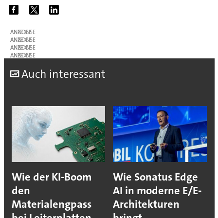
ANZEIGE
ANZEIGE
ANZEIGE
ANZEIGE
A
uch interessant
Wie der KI-Boom
Wie Sonatus Edge
den
AI in moderne E/E-
Materialengpass
Architekturen
bei Leiterplatten
bringt