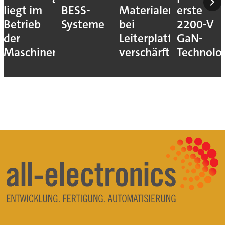
liegt im
BESS-
Materialengpass
erste
Betrieb
Systeme
bei
2200-V
der
Leiterplatten
GaN-
Maschinen
verschärft
Technolo