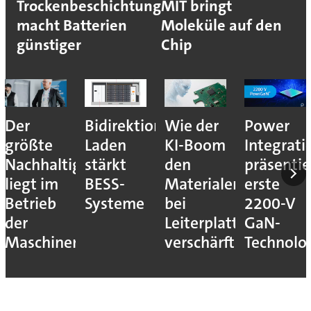
Trockenbeschichtung
MIT bringt
macht Batterien
Moleküle auf den
günstiger
Chip
Der
Bidirektionales
Wie der
Power
größte
Laden
KI-Boom
Integrati
Nachhaltigkeitshebel
stärkt
den
präsentie
liegt im
BESS-
Materialengpass
erste
Betrieb
Systeme
bei
2200-V
der
Leiterplatten
GaN-
Maschinen
verschärft
Technolo