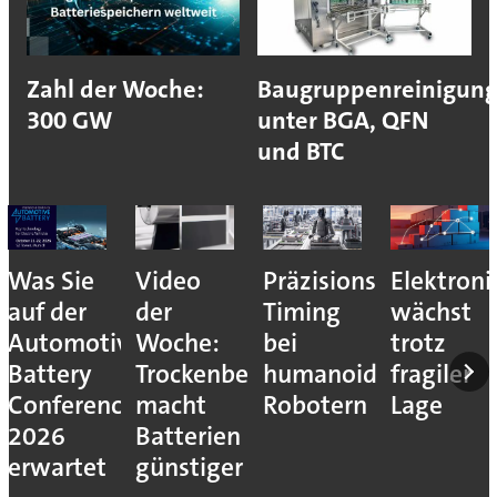
Zahl der Woche:
Baugruppenreinigun
300 GW
unter BGA, QFN
und BTC
Video
Präzisions-
Elektronikdistributi
Joynext
der
Timing
wächst
und
ve
Woche:
bei
trotz
Nextchip
Trockenbeschichtung
humanoiden
fragiler
entwicke
e
macht
Robotern
Lage
ADAS-
Batterien
Plattfor
günstiger