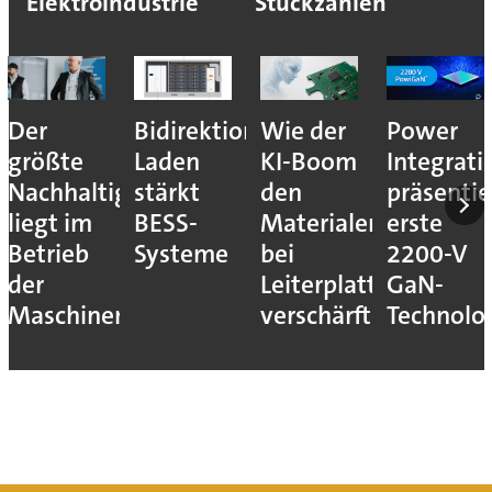
Elektroindustrie
Stückzahlen
Der
Bidirektionales
Wie der
Power
größte
Laden
KI-Boom
Integrati
Nachhaltigkeitshebel
stärkt
den
präsentie
liegt im
BESS-
Materialengpass
erste
Betrieb
Systeme
bei
2200-V
der
Leiterplatten
GaN-
Maschinen
verschärft
Technolo