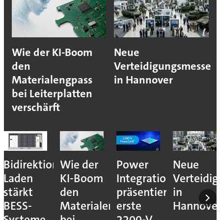
Wie der KI-Boom
Neue
den
Verteidigungsmesse
Materialengpass
in Hannover
bei Leiterplatten
verschärft
Bidirektionales
Wie der
Power
Neue
Laden
KI-Boom
Integrations
Verteidi
stärkt
den
präsentiert
in
BESS-
Materialengpass
erste
Hannove
Systeme
bei
2200-V