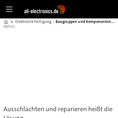
Elektronik-Fertigung
Baugruppen und Komponenten in Zeiten der Allokation retten
Home
ANZEIGE
ANZEIGE
Ausschlachten und reparieren heißt die
Lösung