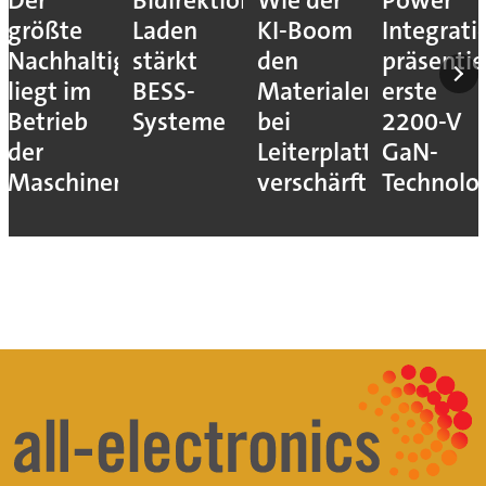
Der
Bidirektionales
Wie der
Power
größte
Laden
KI-Boom
Integrati
Nachhaltigkeitshebel
stärkt
den
präsentie
liegt im
BESS-
Materialengpass
erste
Betrieb
Systeme
bei
2200-V
der
Leiterplatten
GaN-
Maschinen
verschärft
Technolo