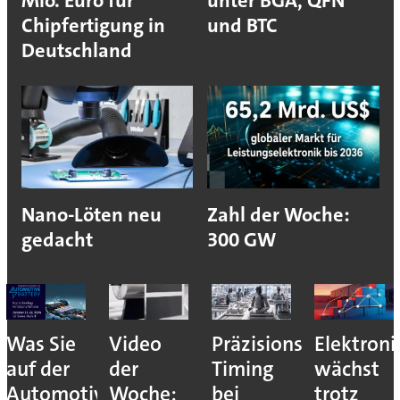
Mio. Euro für
unter BGA, QFN
Chipfertigung in
und BTC
Deutschland
Nano-Löten neu
Zahl der Woche:
gedacht
300 GW
Was Sie
Video
Präzisions-
Elektroni
auf der
der
Timing
wächst
Automotive
Woche:
bei
trotz