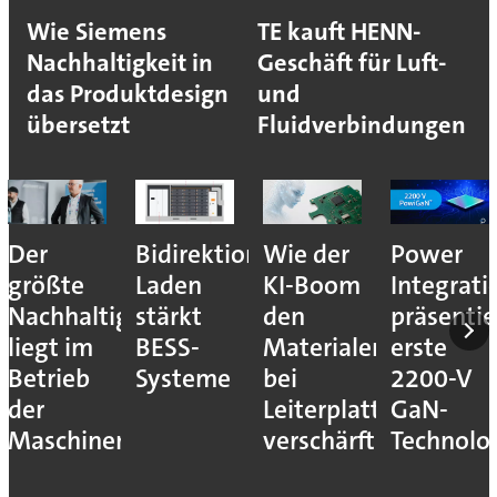
Wie Siemens
TE kauft HENN-
Nachhaltigkeit in
Geschäft für Luft-
das Produktdesign
und
übersetzt
Fluidverbindungen
Der
Bidirektionales
Wie der
Power
größte
Laden
KI-Boom
Integrati
Nachhaltigkeitshebel
stärkt
den
präsentie
liegt im
BESS-
Materialengpass
erste
Betrieb
Systeme
bei
2200-V
der
Leiterplatten
GaN-
Maschinen
verschärft
Technolo