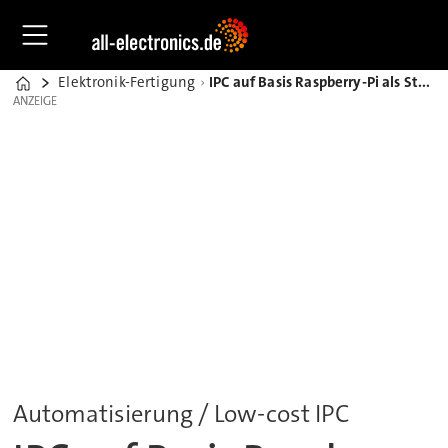
Elektronik-Fertigung
IPC auf Basis Raspberry-Pi als Steuerungs-Hardware und IoT-Controller von Mass
Home
ANZEIGE
ANZEIGE
Automatisierung / Low-cost IPC