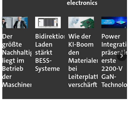
electronics
Der
Bidirektionales
Wie der
Power
größte
Laden
KI-Boom
Integrati
Nachhaltigkeitshebel
stärkt
den
präsentie
liegt im
BESS-
Materialengpass
erste
Betrieb
Systeme
bei
2200-V
der
Leiterplatten
GaN-
Maschinen
verschärft
Technolo