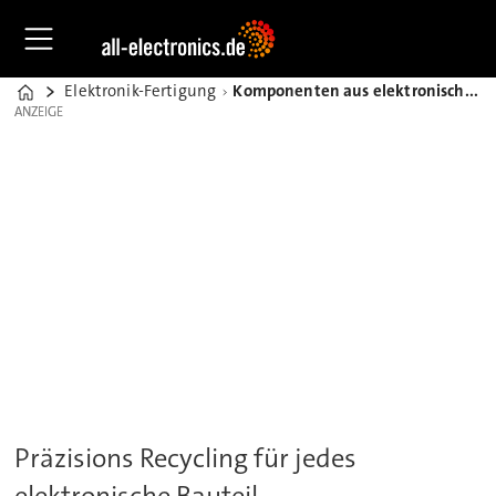
Elektronik-Fertigung
Komponenten aus elektronischen Altbeständen wiedergewinnen
Home
ANZEIGE
ANZEIGE
Präzisions Recycling für jedes
elektronische Bauteil