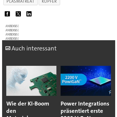
PLASMATREAT
KUPFER
ANZEIGE
ANZEIGE
ANZEIGE
ANZEIGE
A
uch interessant
Wie der KI-Boom
Power Integrations
den
präsentiert erste