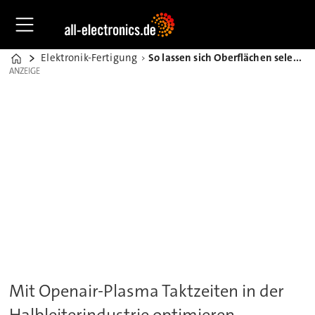
Elektronik-Fertigung
So lassen sich Oberflächen selektiv beim Bonding behandeln
Home
ANZEIGE
ANZEIGE
Mit Openair-Plasma Taktzeiten in der
Halbleiterindustrie optimieren