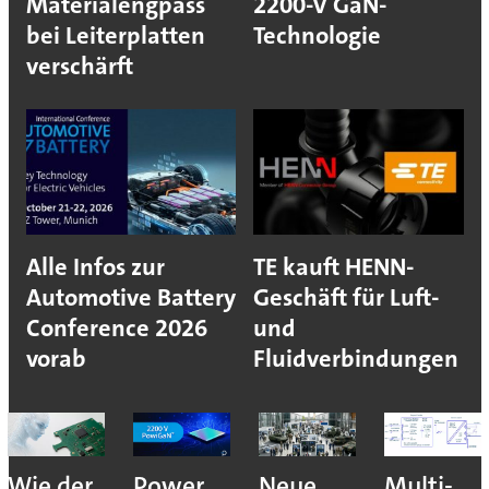
Materialengpass
2200-V GaN-
bei Leiterplatten
Technologie
verschärft
Alle Infos zur
TE kauft HENN-
Automotive Battery
Geschäft für Luft-
Conference 2026
und
vorab
Fluidverbindungen
Wie der
Power
Neue
Multi-