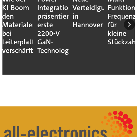
KI-Boom
Integrations
Verteidigungsmesse
Funktion
den
präsentiert
in
Frequenz
Materialengpass
erste
Hannover
für
bei
2200-V
kleine
Leiterplatten
GaN-
Stückzah
verschärft
Technologie