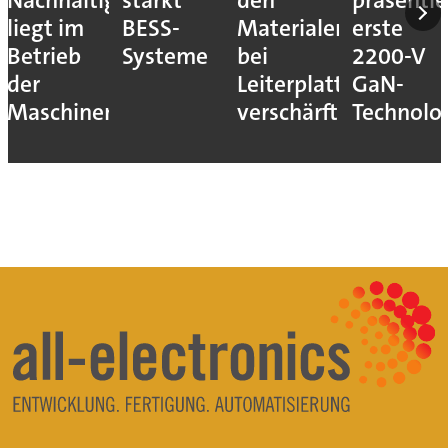
Nachhaltigkeitshebel
stärkt
den
präsentie
liegt im
BESS-
Materialengpass
erste
Betrieb
Systeme
bei
2200-V
der
Leiterplatten
GaN-
Maschinen
verschärft
Technolo