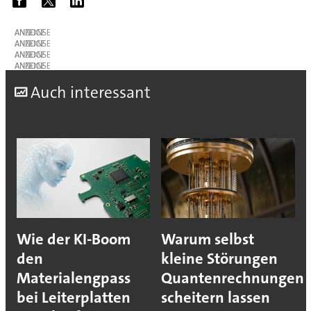
ANZEIGE
ANZEIGE
ANZEIGE
ANZEIGE
A
uch interessant
Wie der KI-Boom
Warum selbst
den
kleine Störungen
Materialengpass
Quantenrechnungen
bei Leiterplatten
scheitern lassen