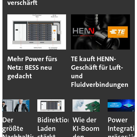
verschärft
Mehr Power fürs
TE kauft HENN-
Netz: BESS neu
Geschäft für Luft-
gedacht
und
Fluidverbindungen
Der
Bidirektionales
Wie der
Power
größte
Laden
KI-Boom
Integrati