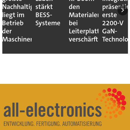
Nachhaltigkeitshebel
stärkt
den
präsentie
liegt im
BESS-
Materialengpass
erste
Betrieb
Systeme
bei
2200-V
der
Leiterplatten
GaN-
Maschinen
verschärft
Technolo