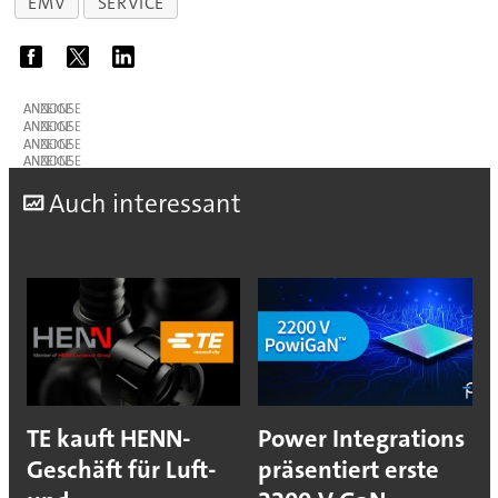
EMV
SERVICE
ANZEIGE
ANZEIGE
ANZEIGE
ANZEIGE
A
uch interessant
TE kauft HENN-
Power Integrations
Geschäft für Luft-
präsentiert erste