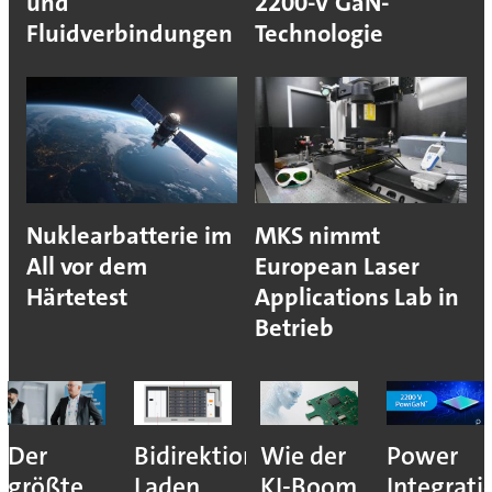
und
2200-V GaN-
Fluidverbindungen
Technologie
Nuklearbatterie im
MKS nimmt
All vor dem
European Laser
Härtetest
Applications Lab in
Betrieb
Der
Bidirektionales
Wie der
Power
größte
Laden
KI-Boom
Integrati