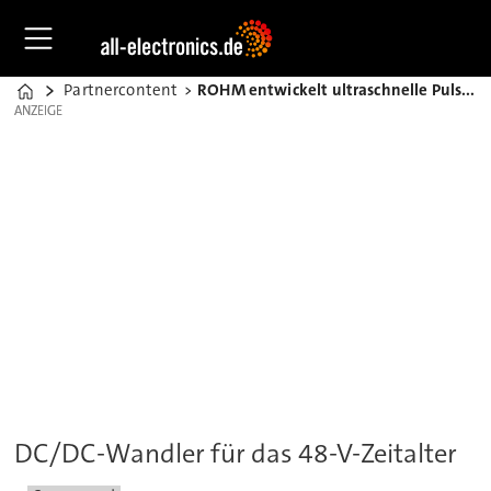
Partnercontent
ROHM entwickelt ultraschnelle Pulssteuertechnologie
Home
ANZEIGE
ANZEIGE
DC/DC-Wandler für das 48-V-Zeitalter