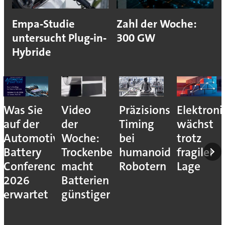
Empa‐Studie
Zahl der Woche:
untersucht Plug‐in‐
300 GW
Hybride
Was Sie
Video
Präzisions-
Elektroni
auf der
der
Timing
wächst
Automotive
Woche:
bei
trotz
Battery
Trockenbeschichtung
humanoiden
fragiler
Conference
macht
Robotern
Lage
2026
Batterien
erwartet
günstiger