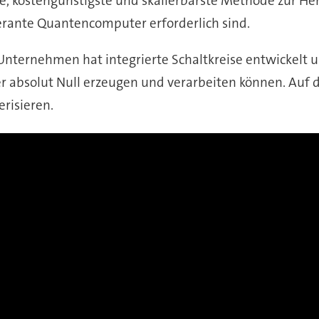
lste, kostengünstigste und skalierbarste Methode zur He
olerante Quantencomputer erforderlich sind.
Unternehmen hat integrierte Schaltkreise entwickelt un
absolut Null erzeugen und verarbeiten können. Auf d
risieren.