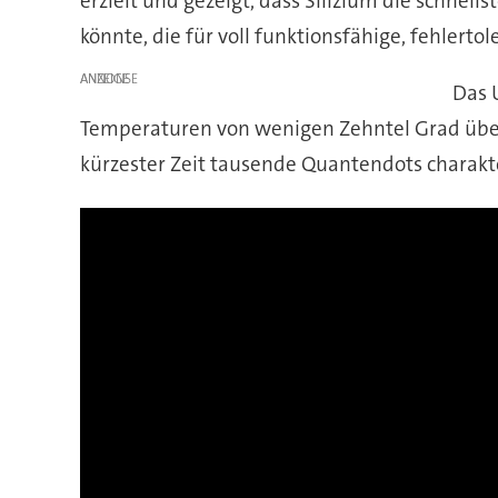
erzielt und gezeigt, dass Silizium die schnel
könnte, die für voll funktionsfähige, fehlert
ANZEIGE
Das 
Temperaturen von wenigen Zehntel Grad über 
kürzester Zeit tausende Quantendots charakte