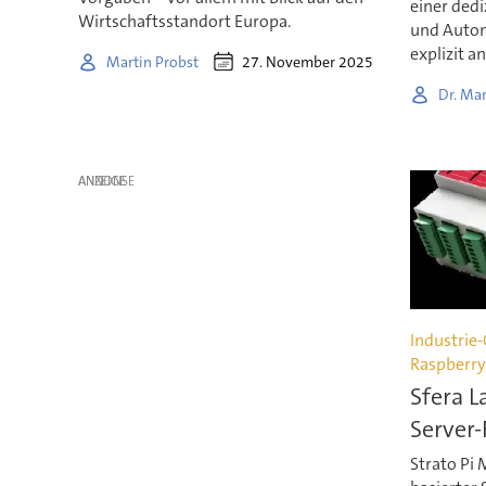
einer ded
Wirtschaftsstandort Europa.
und Autom
explizit a
27. November 2025
Martin Probst
Dr. Mar
ANZEIGE
Industrie-
Raspberry
Sfera L
Server-
Strato Pi 