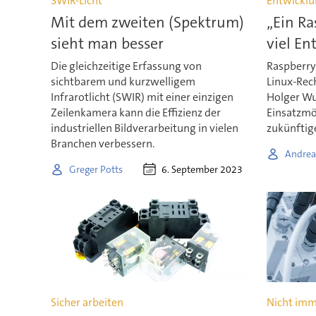
SWIR-Licht
Entwicklu
Mit dem zweiten (Spektrum)
„Ein Ra
sieht man besser
viel En
Die gleichzeitige Erfassung von
Raspberry 
sichtbarem und kurzwelligem
Linux-Rec
Infrarotlicht (SWIR) mit einer einzigen
Holger W
Zeilenkamera kann die Effizienz der
Einsatzmög
industriellen Bildverarbeitung in vielen
zukünftig
Branchen verbessern.
Andrea
6. September 2023
Greger Potts
Sicher arbeiten
Nicht imm