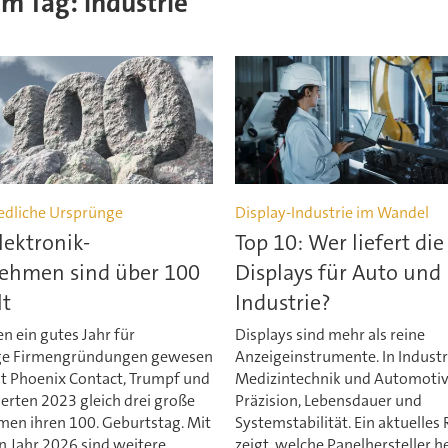
em Tag: industrie
edliche Ursprünge
Display-Industrie im Wandel
lektronik-
Top 10: Wer liefert die
ehmen sind über 100
Displays für Auto und
lt
Industrie?
n ein gutes Jahr für
Displays sind mehr als reine
ige Firmengründungen gewesen
Anzeigeinstrumente. In Industr
it Phoenix Contact, Trumpf und
Medizintechnik und Automotiv
erten 2023 gleich drei große
Präzision, Lebensdauer und
en ihren 100. Geburtstag. Mit
Systemstabilität. Ein aktuelles
 Jahr 2026 sind weitere
zeigt, welche Panelhersteller h