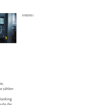
ANZEIGE
ie,
e zählen
 Ranking
eute die