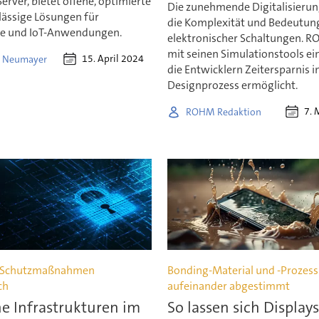
Server, bietet offene, optimierte
Die zunehmende Digitalisierun
lässige Lösungen für
die Komplexität und Bedeutun
lle und IoT-Anwendungen.
elektronischer Schaltungen. R
mit seinen Simulationstools ei
15. April 2024
 Neumayer
die Entwicklern Zeitersparnis 
Designprozess ermöglicht.
7. 
ROHM Redaktion
e Schutzmaßnahmen
Bonding-Material und -Prozess
ch
aufeinander abgestimmt
he Infrastrukturen im
So lassen sich Displays