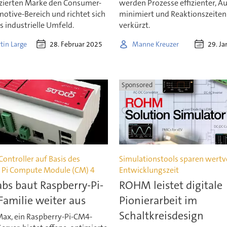
izierten Marke den Consumer-
werden Prozesse effizienter, Au
otive-Bereich und richtet sich
minimiert und Reaktionszeiten
ns industrielle Umfeld.
verkürzt.
28. Februar 2025
29. J
tin Large
Manne Kreuzer
Sponsored
Controller auf Basis des
Simulationstools sparen wertv
 Pi Compute Module (CM) 4
Entwicklungszeit
abs baut Raspberry-Pi-
ROHM leistet digitale
Familie weiter aus
Pionierarbeit im
Schaltkreisdesign
Max, ein Raspberry-Pi-CM4-