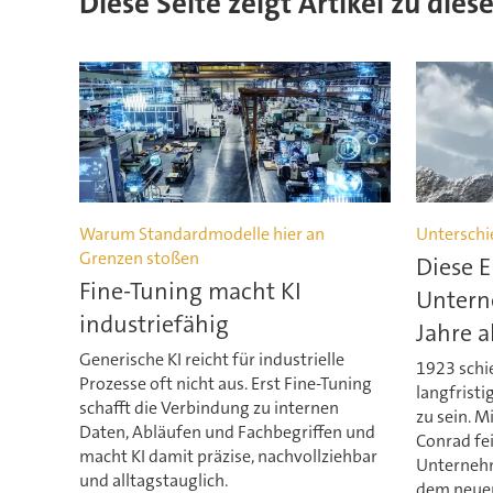
Diese Seite zeigt Artikel zu dies
Warum Standardmodelle hier an
Unterschi
Grenzen stoßen
Diese E
Fine-Tuning macht KI
Untern
industriefähig
Jahre a
Generische KI reicht für industrielle
1923 schie
Prozesse oft nicht aus. Erst Fine-Tuning
langfrist
schafft die Verbindung zu internen
zu sein. M
Daten, Abläufen und Fachbegriffen und
Conrad fei
macht KI damit präzise, nachvollziehbar
Unternehm
und alltagstauglich.
dem neuen