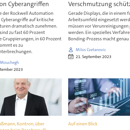
von Cyberangriffen
Verschmutzung schüt
ie der Rockwell Automation
Gerade Displays, die in einem 
s Cyberangriffe auf kritische
Arbeitsumfeld eingesetzt werd
kturen dramatisch zunehmen.
müssen vor Verunreinigungen 
sind zu fast 60 Prozent
werden. Ein spezielles Verfahr
e Gruppierungen, in 60 Prozent
Bonding-Prozess macht genau 
 kommt es zu
Milos Cvetanovic
nterbrechungen.
21. September 2023
a Mouchegh
ptember 2023
ßmann, Kontron, über
Auf einen Blick