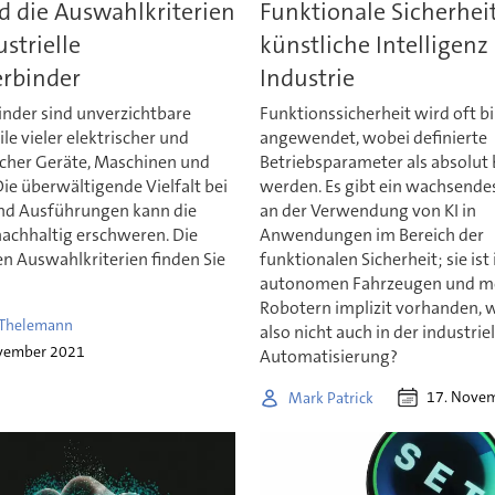
d die Auswahlkriterien
Funktionale Sicherhei
ustrielle
künstliche Intelligenz 
erbinder
Industrie
inder sind unverzichtbare
Funktionssicherheit wird oft b
le vieler elektrischer und
angewendet, wobei definierte
scher Geräte, Maschinen und
Betriebsparameter als absolut 
ie überwältigende Vielfalt bei
werden. Es gibt ein wachsendes
d Ausführungen kann die
an der Verwendung von KI in
achhaltig erschweren. Die
Anwendungen im Bereich der
n Auswahlkriterien finden Sie
funktionalen Sicherheit; sie ist 
autonomen Fahrzeugen und m
Robotern implizit vorhanden,
 Thelemann
also nicht auch in der industrie
vember 2021
Automatisierung?
17. Nove
Mark Patrick