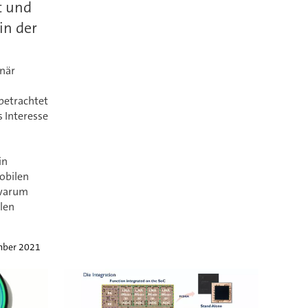
t und
in der
inär
betrachtet
 Interesse
in
obilen
 warum
llen
mber 2021