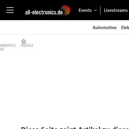
Events
Livestreams
Automotive
Ele
Home
ANZEIGE
ANZEIGE
Tag:
industrie