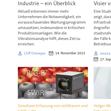
Industrie – ein Überblick
Visier 
Aktuell erkennen immer mehr
Eine Stud
Unternehmen die Notwendigkeit, ein
zeigt, das
vorausschauendes Wartungsprogramm
Infrastru
umzusetzen, insbesondere in kritischen
Angreifer 
Produktionsanlagen. Wie die
staatsnah
Vibrationsanalyse hilft, dieses Ziel zu
der Fälle
erreichen.
Betriebsu
14. November 2023
Cliff Ortmeyer
Jessic
27. Se
Simultane Erfassung von sichtbarem und
Holger Wu