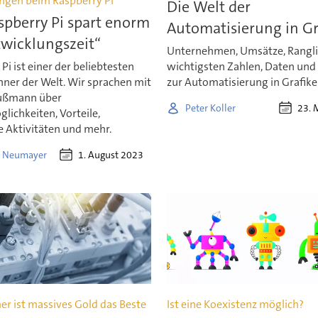
ngen beim Raspberry Pi
Die Welt der
spberry Pi spart enorm
Automatisierung in Gr
twicklungszeit“
Unternehmen, Umsätze, Ranglis
Pi ist einer der beliebtesten
wichtigsten Zahlen, Daten und
hner der Welt. Wir sprachen mit
zur Automatisierung in Grafike
ußmann über
23. 
Peter Koller
lichkeiten, Vorteile,
e Aktivitäten und mehr.
1. August 2023
 Neumayer
er ist massives Gold das Beste
Ist eine Koexistenz möglich?