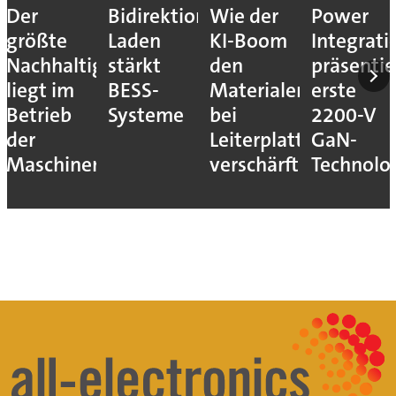
Der
Bidirektionales
Wie der
Power
größte
Laden
KI-Boom
Integrati
Nachhaltigkeitshebel
stärkt
den
präsentie
liegt im
BESS-
Materialengpass
erste
Betrieb
Systeme
bei
2200-V
der
Leiterplatten
GaN-
Maschinen
verschärft
Technolo