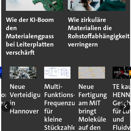
Wie der KI-Boom
Wie zirkuläre
den
Materialien die
Materialengpass
Rohstoffabhängigkeit
bei Leiterplatten
verringern
verschärft
Neue
Multi-
Neue
TE kauft
s
Verteidigungsmesse
Funktions-
Fertigung
HENN-
in
Frequenzumrichter
am MIT
Geschäft
Hannover
für
bringt
für Luft-
kleine
Moleküle
und
Stückzahlen
auf den
Fluidver