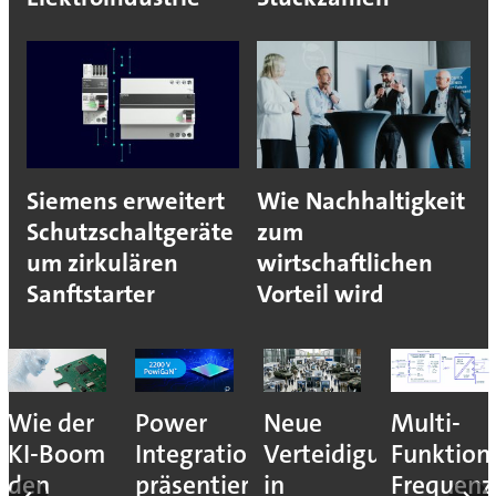
Siemens erweitert
Wie Nachhaltigkeit
Schutzschaltgeräte
zum
um zirkulären
wirtschaftlichen
Sanftstarter
Vorteil wird
nales
Wie der
Power
Neue
Multi-
KI-Boom
Integrations
Verteidigungsmesse
Funktion
den
präsentiert
in
Frequenz