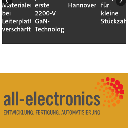
Materialengpass
erste
Hannover
für
bei
2200-V
kleine
Leiterplatten
GaN-
Stückzah
verschärft
Technologie