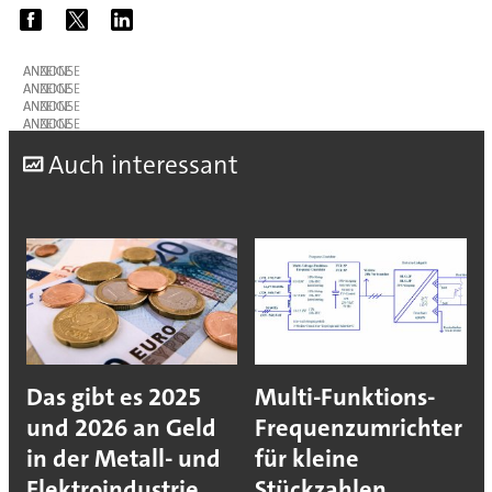
ANZEIGE
ANZEIGE
ANZEIGE
ANZEIGE
A
uch interessant
Das gibt es 2025
Multi-Funktions-
und 2026 an Geld
Frequenzumrichter
in der Metall- und
für kleine
Elektroindustrie
Stückzahlen