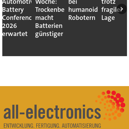
Automotive
Woche:
bei
trotz
Battery
Trockenbeschichtung
humanoiden
fragiler
Conference
macht
Robotern
Lage
2026
Batterien
erwartet
günstiger