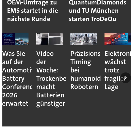
OEM-Umfrage zu
QuantumDiamonds
EMS startet in die
und TU München
nächste Runde
starten TroDeQu
Was Sie
Video
Präzisions-
Elektroni
auf der
der
Timing
wächst
Automotive
Woche:
bei
trotz
Battery
Trockenbeschichtung
humanoiden
fragiler
Conference
macht
Robotern
Lage
2026
Batterien
erwartet
günstiger