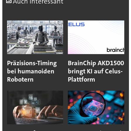
A
uch interessant
Präzisions-Timing
BrainChip AKD1500
bei humanoiden
bringt KI auf Celus-
Robotern
Plattform