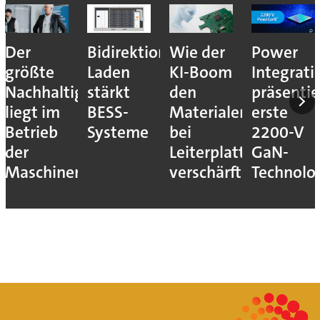
Der
Bidirektionales
Wie der
Power
größte
Laden
KI-Boom
Integrati
Nachhaltigkeitshebel
stärkt
den
präsentie
liegt im
BESS-
Materialengpass
erste
Betrieb
Systeme
bei
2200-V
der
Leiterplatten
GaN-
Maschinen
verschärft
Technolo