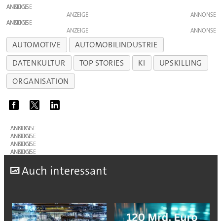
ANZEIGE
ANZEIGE
ANZEIGE
ANZEIGE
AUTOMOTIVE
AUTOMOBILINDUSTRIE
DATENKULTUR
TOP STORIES
KI
UPSKILLING
ORGANISATION
ANZEIGE
ANZEIGE
ANZEIGE
ANZEIGE
A
uch interessant