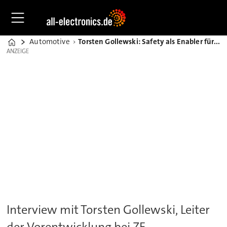
Automotive
Torsten Gollewski: Safety als Enabler für Automatisiertes Fahren (AD)
Home
ANZEIGE
ANZEIGE
Interview mit Torsten Gollewski, Leiter
der Vorentwicklung bei ZF