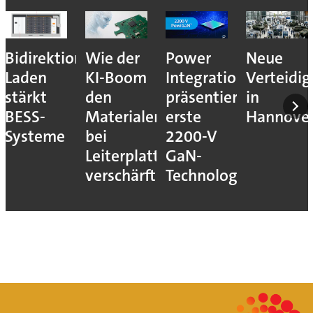
Bidirektionales
Wie der
Power
Neue
Laden
KI-Boom
Integrations
Verteidi
stärkt
den
präsentiert
in
BESS-
Materialengpass
erste
Hannove
Systeme
bei
2200-V
Leiterplatten
GaN-
verschärft
Technologie