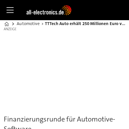
Automotive
TTTech Auto erhält 250 Millionen Euro von Aptiv und Audi
Home
ANZEIGE
ANZEIGE
Finanzierungsrunde für Automotive-
Software