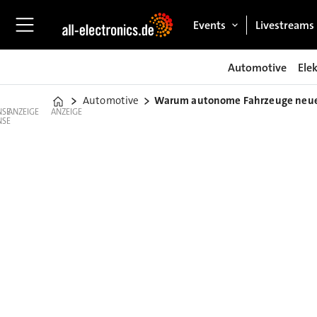
Events
Livestreams
Automotive
Ele
Automotive
Warum autonome Fahrzeuge neue 
Home
ANZEIGE
ANZEIGE