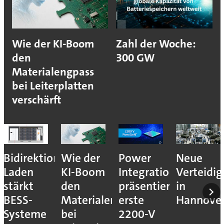
Wie der KI-Boom
Zahl der Woche:
den
300 GW
Materialengpass
bei Leiterplatten
verschärft
Bidirektionales
Wie der
Power
Neue
Laden
KI-Boom
Integrations
Verteidi
stärkt
den
präsentiert
in
BESS-
Materialengpass
erste
Hannove
Systeme
bei
2200-V