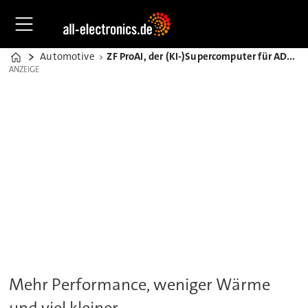
Automotive
ZF ProAI, der (KI-)Supercomputer für ADAS und AD bis Level 5
Home
ANZEIGE
ANZEIGE
Mehr Performance, weniger Wärme
und viel kleiner