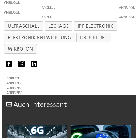
ANZEIGE
ANZEIGE
ANZEIGE
ANZEIGE
ULTRASCHALL
LECKAGE
IPF ELECTRONIC
ELEKTRONIK-ENTWICKLUNG
DRUCKLUFT
MIKROFON
ANZEIGE
ANZEIGE
ANZEIGE
ANZEIGE
A
uch interessant