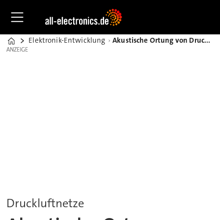
Elektronik-Entwicklung
Akustische Ortung von Druckluft-Leckagen bei laufendem Betrieb
Home
ANZEIGE
ANZEIGE
Druckluftnetze