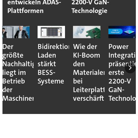
entwickeln ADAS-
2200-V GaN-
Plattformen
Technologie
Bidirektionales
Wie der
Power
Neue
e
Laden
KI-Boom
Integrations
Vert
ltigkeitshebel
stärkt
den
präsentiert
in
m
BESS-
Materialengpass
erste
Hann
b
Systeme
bei
2200-V
Leiterplatten
GaN-
inen
verschärft
Technologie