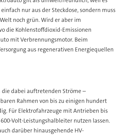
troauto gilt als umweltfreundlich, weil es
t einfach nur aus der Steckdose, sondern muss
Welt noch grün. Wird er aber im
, wo die Kohlenstoffdioxid-Emissionen
n Auto mit Verbrennungsmotor. Beim
Versorgung aus regenerativen Energiequellen
Um die dabei auftretenden Ströme –
abbaren Rahmen von bis zu einigen hundert
g. Für Elektrofahrzeuge mit Antrieben bis
600-Volt-Leistungshalbleiter nutzen lassen.
h auch darüber hinausgehende HV-