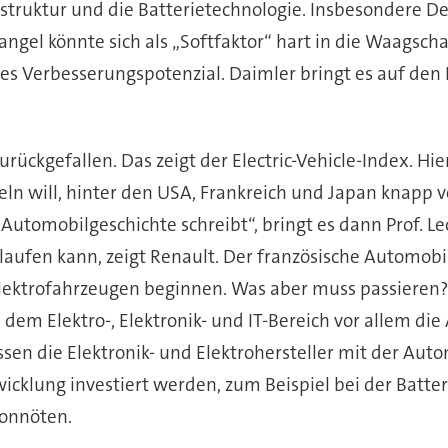
astruktur und die Batterietechnologie. Insbesondere D
ngel könnte sich als „Softfaktor“ hart in die Waagschal
hes Verbesserungspotenzial. Daimler bringt es auf den 
rückgefallen. Das zeigt der Electric-Vehicle-Index. Hier
ln will, hinter den USA, Frankreich und Japan knapp vo
utomobilgeschichte schreibt“, bringt es dann Prof. Le
 laufen kann, zeigt Renault. Der französische Automobil
lektrofahrzeugen beginnen. Was aber muss passieren?
 dem Elektro-, Elektronik- und IT-Bereich vor allem di
sen die Elektronik- und Elektrohersteller mit der Aut
klung investiert werden, zum Beispiel bei der Batterie
vonnöten.