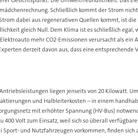
erer Gesichtspunkt: Die Umweltfreundlichkeit. Das Elek
ilchmädchenrechnung. Schließlich kommt der Strom nich
Strom dabei aus regenerativen Quellen kommt, ist die 
ichkeit gleich Null. Dem Klima ist es schließlich egal
in Elektroauto mehr CO2-Emissionen verursacht als ei
xperten derzeit davon aus, dass eine entsprechende 
 Antriebsleistungen liegen jenseits von 20 Kilowatt. 
ontaktierungen und Halbleiterkosten – in einem handh
rsorgungsnetz mit erhöhter Spannung (HV-Bus) notwendi
00 Volt zum Einsatz, weil sich so überall verfügbare 
 bei Sport- und Nutzfahrzeugen vorkommen, finden sic