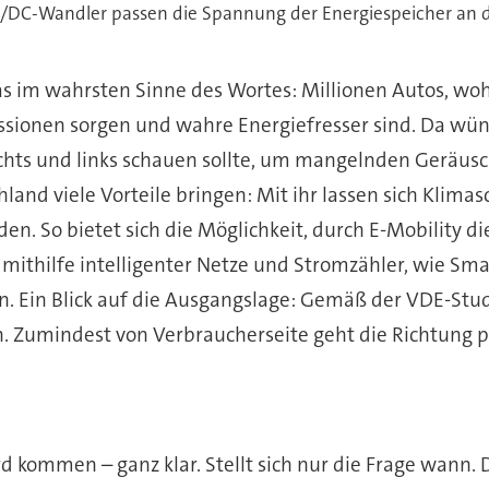
 im wahrsten Sinne des Wortes: Millionen Autos, woh
sionen sorgen und wahre Energiefresser sind. Da wüns
ts und links schauen sollte, um mangelnden Geräuschs
and viele Vorteile bringen: Mit ihr lassen sich Klim
nden. So bietet sich die Möglichkeit, durch E-Mobility 
 mithilfe intelligenter Netze und Stromzähler, wie Sm
n. Ein Blick auf die Ausgangslage: Gemäß der VDE-Stud
. Zumindest von Verbraucherseite geht die Richtung p
rd kommen – ganz klar. Stellt sich nur die Frage wann. 