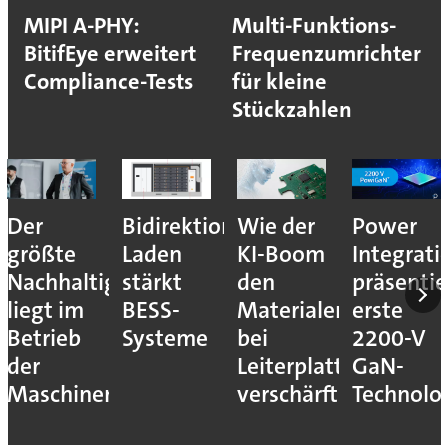
MIPI A-PHY:
Multi-Funktions-
BitifEye erweitert
Frequenzumrichter
Compliance-Tests
für kleine
Stückzahlen
Der
Bidirektionales
Wie der
Power
größte
Laden
KI-Boom
Integrati
Nachhaltigkeitshebel
stärkt
den
präsentie
liegt im
BESS-
Materialengpass
erste
Betrieb
Systeme
bei
2200-V
der
Leiterplatten
GaN-
Maschinen
verschärft
Technolo