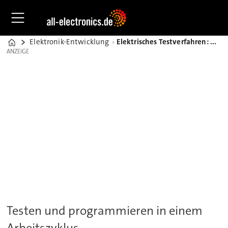
Elektronik-Entwicklung
Elektrisches Testverfahren: Was Flying-Probe-Tests bei ifm alles leisten
Home
ANZEIGE
ANZEIGE
Testen und programmieren in einem
Arbeitszyklus