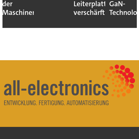
der
Leiterplatten
GaN-
Maschinen
verschärft
Technolo