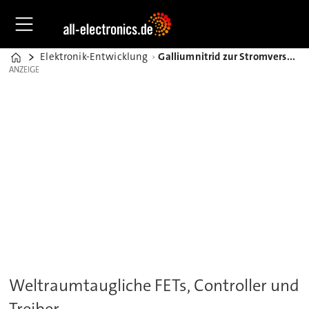
Elektronik-Entwicklung
Galliumnitrid zur Stromversorgung von Kleinsatelliten im LEO
Home
ANZEIGE
ANZEIGE
Weltraumtaugliche FETs, Controller und
Treiber