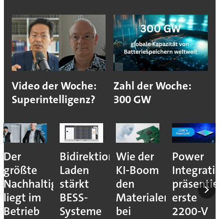
Video der Woche:
Zahl der Woche:
Superintelligenz?
300 GW
Der
Bidirektionales
Wie der
Power
größte
Laden
KI-Boom
Integrati
Nachhaltigkeitshebel
stärkt
den
präsentie
liegt im
BESS-
Materialengpass
erste
Betrieb
Systeme
bei
2200-V