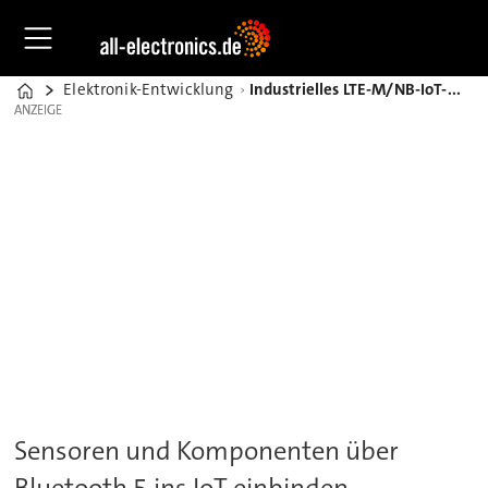
Elektronik-Entwicklung
Industrielles LTE-M/NB-IoT-Modem mit Antenne von Laird jetzt bei Glyn
Home
ANZEIGE
ANZEIGE
Sensoren und Komponenten über
Bluetooth 5 ins IoT einbinden