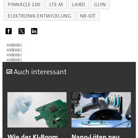
PINNACLE 100
LTE-M
LAIRD
GLYN
ELEKTRONIK-ENTWICKLUNG
NB-IOT
ANZEIGE
ANZEIGE
ANZEIGE
ANZEIGE
A
uch interessant
Wie der KI-Boom
Nano-Löten neu