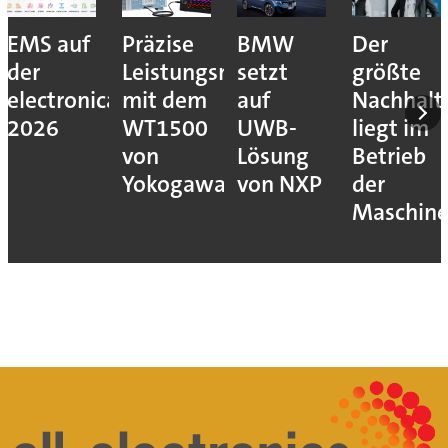
Präzise
BMW
Der
Bidirekti
Leistungsmessung
setzt
größte
Laden
a
mit dem
auf
Nachhaltigkeitshebe
stärkt
WT1500
UWB-
liegt im
BESS-
von
Lösung
Betrieb
Systeme
Yokogawa
von NXP
der
Maschinen