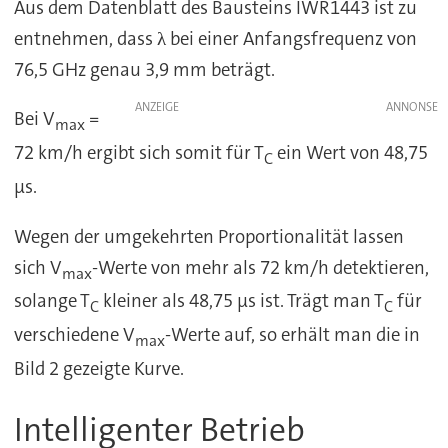
Aus dem Datenblatt des Bausteins IWR1443 ist zu
entnehmen, dass λ bei einer Anfangsfrequenz von
76,5 GHz genau 3,9 mm beträgt.
ANZEIGE
Bei V
=
max
72 km/h ergibt sich somit für T
ein Wert von 48,75
C
µs.
Wegen der umgekehrten Proportionalität lassen
sich V
-Werte von mehr als 72 km/h detektieren,
max
solange T
kleiner als 48,75 µs ist. Trägt man T
für
C
C
verschiedene V
-Werte auf, so erhält man die in
max
Bild 2 gezeigte Kurve.
Intelligenter Betrieb