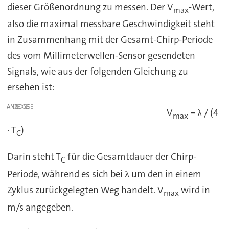
dieser Größenordnung zu messen. Der V
-Wert,
max
also die maximal messbare Geschwindigkeit steht
in Zusammenhang mit der Gesamt-Chirp-Periode
des vom Millimeterwellen-Sensor gesendeten
Signals, wie aus der folgenden Gleichung zu
ersehen ist:
ANZEIGE
V
= λ / (4
max
∙ T
)
C
Darin steht T
für die Gesamtdauer der Chirp-
C
Periode, während es sich bei λ um den in einem
Zyklus zurückgelegten Weg handelt. V
wird in
max
m/s angegeben.