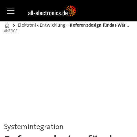
Elektronik-Entwicklung
Referenzdesign für das Wärmemanagement von LEDs in Leuchtprojekten
Home
ANZEIGE
ANZEIGE
Systemintegration