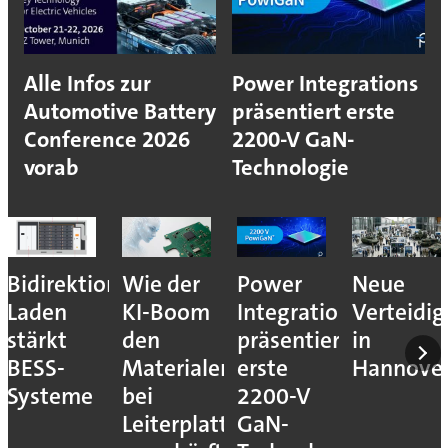
Alle Infos zur
Power Integrations
Automotive Battery
präsentiert erste
Conference 2026
2200-V GaN-
vorab
Technologie
Bidirektionales
Wie der
Power
Neue
Laden
KI-Boom
Integrations
Verteidi
stärkt
den
präsentiert
in
BESS-
Materialengpass
erste
Hannove
Systeme
bei
2200-V
Leiterplatten
GaN-